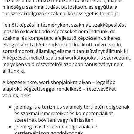
hazai és a nemzetközi munkaerőpiacon elvárt, magas
minőségű szakmai tudást biztosítson, és egyúttal a
turisztikai dolgozók szakmai közösségét is formálja.
Felnőttképzési intézményként szakmát, szakképesítést
igazoló oklevelet adó képzéseket nem indítunk, de
szakmai és kompetenciafejlesztő képzéseink sikeres
elvégzéséről a FAR rendszerből kiállított, névre szóló,
sorszámozott, államilag elismert tanúsítványt állítunk ki.
A képzések mellett szakmai workshopokat is szervezünk,
melyeken való részvételről azonban tanúsítványt nem
állítunk ki.
A képzéseinkre, workshopjainkra olyan – legalább
alapfokú végzettséggel rendelkező – résztvevőket
várunk, akik:
jelenleg is a turizmus valamely területén dolgoznak
és szakmai ismereteiket és kompetenciáikat
szeretnék bővíteni vagy felfrissíteni
jelenleg más területen dolgoznak, de
karrierváltáson gondolkodnak