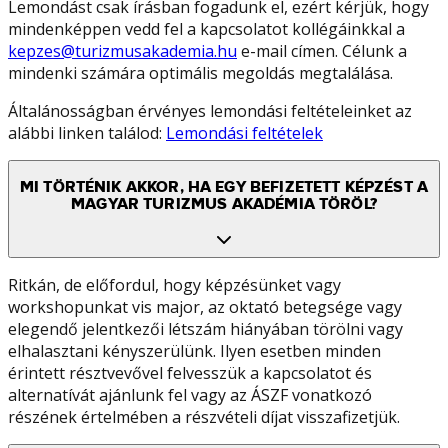
Lemondást csak írásban fogadunk el, ezért kérjük, hogy
mindenképpen vedd fel a kapcsolatot kollégáinkkal a
kepzes@turizmusakademia.hu
e-mail címen. Célunk a
mindenki számára optimális megoldás megtalálása.
Általánosságban érvényes lemondási feltételeinket az
alábbi linken találod:
Lemondási feltételek
MI TÖRTÉNIK AKKOR, HA EGY BEFIZETETT KÉPZÉST A
MAGYAR TURIZMUS AKADÉMIA TÖRÖL?
Ritkán, de előfordul, hogy képzésünket vagy
workshopunkat vis major, az oktató betegsége vagy
elegendő jelentkezői létszám hiányában törölni vagy
elhalasztani kényszerülünk. Ilyen esetben minden
érintett résztvevővel felvesszük a kapcsolatot és
alternatívát ajánlunk fel vagy az ÁSZF vonatkozó
részének értelmében a részvételi díjat visszafizetjük.