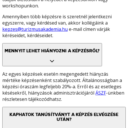
workshopunkon.
Amennyiben több képzésre is szeretnél jelentkezni
egyszerre, vagy kérdésed van, akkor kollégáink a
kepzes@turizmusakademia.hu
e-mail címen várják
kéréseidet, kérdéseidet.
MENNYIT LEHET HIÁNYOZNI A KÉPZÉSRŐL?
Az egyes képzések esetén megengedett hiányzás
mértéke képzésenként szabályozott. Általánosságban a
képzési óraszám legfeljebb 20%-a. Erről és az esetleges
késésekről, hiányzások adminisztrációjáról
ÁSZF
-ünkben
részletesen tájékozódhatsz.
KAPHATOK TANÚSÍTVÁNYT A KÉPZÉS ELVÉGZÉSE
UTÁN?