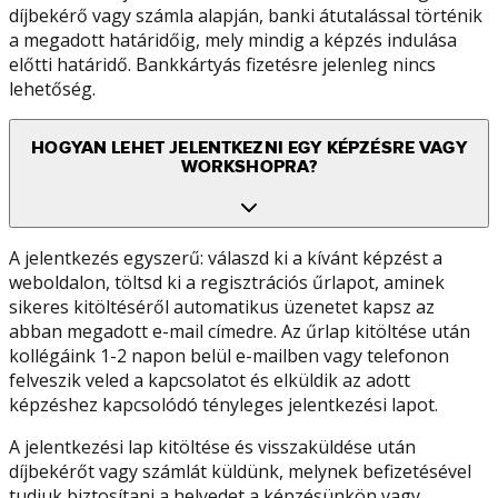
díjbekérő vagy számla alapján, banki átutalással történik
a megadott határidőig, mely mindig a képzés indulása
előtti határidő. Bankkártyás fizetésre jelenleg nincs
lehetőség.
HOGYAN LEHET JELENTKEZNI EGY KÉPZÉSRE VAGY
WORKSHOPRA?
A jelentkezés egyszerű: válaszd ki a kívánt képzést a
weboldalon, töltsd ki a regisztrációs űrlapot, aminek
sikeres kitöltéséről automatikus üzenetet kapsz az
abban megadott e-mail címedre. Az űrlap kitöltése után
kollégáink 1-2 napon belül e-mailben vagy telefonon
felveszik veled a kapcsolatot és elküldik az adott
képzéshez kapcsolódó tényleges jelentkezési lapot.
A jelentkezési lap kitöltése és visszaküldése után
díjbekérőt vagy számlát küldünk, melynek befizetésével
tudjuk biztosítani a helyedet a képzésünkön vagy