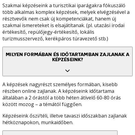
Szakmai képzéseink a turisztikai iparágakra fókuszáló
több alkalmas komplex képzések, melyek elvégzésével a
résztvevők nem csak új kompetenciákat, hanem új
szakmai ismereteket is elsajátítanak. (pl. utazási irodai
értékesítő, repülőjegy-értékesítő, lokális
turizmusszervező, kerékpáros túravezető stb.)
MILYEN FORMÁBAN ÉS IDŐTARTAMBAN ZAJLANAK A
KÉPZÉSEINK?
A képzések nagyrészt személyes formában, kisebb
részben online zajlanak. A képzéseink időtartama
általában a 2 órástól a több héten átívelő 60-80 órás
között mozog – a témától függően.
Képzéseink őszi/téli, illetve tavaszi időszakban zajlanak
hétköznapokon, munkaidőben.