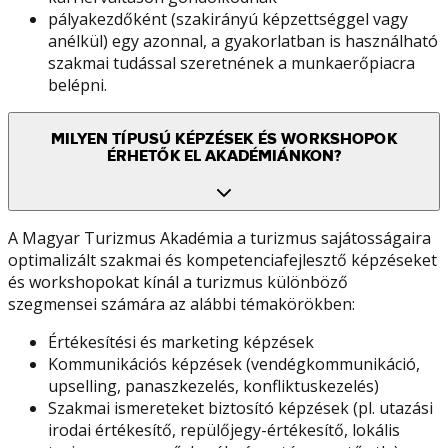
pályakezdőként (szakirányú képzettséggel vagy
anélkül) egy azonnal, a gyakorlatban is használható
szakmai tudással szeretnének a munkaerőpiacra
belépni.
MILYEN TÍPUSÚ KÉPZÉSEK ÉS WORKSHOPOK
ÉRHETŐK EL AKADÉMIÁNKON?
A Magyar Turizmus Akadémia a turizmus sajátosságaira
optimalizált szakmai és kompetenciafejlesztő képzéseket
és workshopokat kínál a turizmus különböző
szegmensei számára az alábbi témakörökben:
Értékesítési és marketing képzések
Kommunikációs képzések (vendégkommunikáció,
upselling, panaszkezelés, konfliktuskezelés)
Szakmai ismereteket biztosító képzések (pl. utazási
irodai értékesítő, repülőjegy-értékesítő, lokális