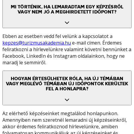
MI TÖRTÉNIK, HA LEMARADTAM EGY KÉPZÉSRŐL
VAGY NEM JÓ A MEGHIRDETETT IDŐPONT?
Ebben az esetben vedd fel velünk a kapcsolatot a
kepzes@turizmusakademia.hu
e-mail címen. Érdemes
feliratkozni a hírlevelünkre valamint követni bennünket a
Facebook, LinkedIn és Instagram oldalainkon, hogy ne
maradj le semmiről.
HOGYAN ÉRTESÜLHETEK RÓLA, HA ÚJ TÉMÁBAN
VAGY MEGLÉVŐ TÉMÁBAN ÚJ IDŐPONTOK KERÜLTEK
FEL A HONLAPRA?
Az elérhető képzéseinket megtalálod honlapunkon.
Amennyiben nem szeretnél lemaradni új képzéseinkről,
akkor érdemes feliratkoznod hírlevelünkre, amiben
folyamatosan kommunikáljuk az új képzéseinket és