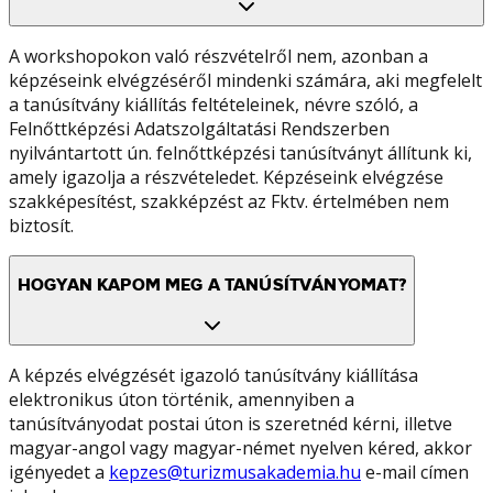
A workshopokon való részvételről nem, azonban a
képzéseink elvégzéséről mindenki számára, aki megfelelt
a tanúsítvány kiállítás feltételeinek, névre szóló, a
Felnőttképzési Adatszolgáltatási Rendszerben
nyilvántartott ún. felnőttképzési tanúsítványt állítunk ki,
amely igazolja a részvételedet. Képzéseink elvégzése
szakképesítést, szakképzést az Fktv. értelmében nem
biztosít.
HOGYAN KAPOM MEG A TANÚSÍTVÁNYOMAT?
A képzés elvégzését igazoló tanúsítvány kiállítása
elektronikus úton történik, amennyiben a
tanúsítványodat postai úton is szeretnéd kérni, illetve
magyar-angol vagy magyar-német nyelven kéred, akkor
igényedet a
kepzes@turizmusakademia.hu
e-mail címen